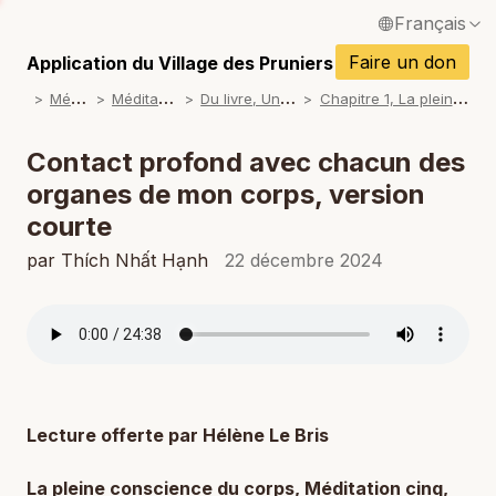
Français
P
English / Anglais
Faire un don
Application du Village des Pruniers
P
M
éditations
M
éditations guidées
D
u livre, Un lotus s'épanouit
C
hapitre 1, La pleine conscience du corps
Español / Espagnol
P
Deutsch / Allemand
Contact profond avec chacun des
P
organes de mon corps, version
Italiano / Italien
courte
P
Português / Portugais
par Thích Nhất Hạnh
22 décembre 2024
P
Tiếng Việt / Vietnamien
P
ภาษาไทย / Thaï
Lecture offerte par Hélène Le Bris
La pleine conscience du corps, Méditation cinq,