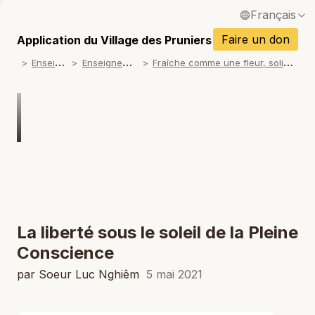
Français
P
English / Anglais
Faire un don
Application du Village des Pruniers
P
E
nseignements
E
nseignements Courts
F
raîche comme une fleur, solide comme une montagne
Español / Espagnol
P
Deutsch / Allemand
P
Italiano / Italien
P
Português / Portugais
P
Tiếng Việt / Vietnamien
P
ภาษาไทย / Thaï
La liberté sous le soleil de la Pleine
Conscience
par Soeur Luc Nghiêm
5 mai 2021