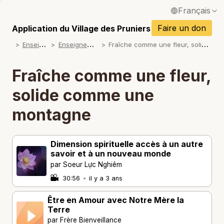
Français
P
English / Anglais
Faire un don
Application du Village des Pruniers
P
E
nseignements
E
nseignements Courts
F
raîche comme une fleur, solide comme une montagne
Español / Espagnol
P
Deutsch / Allemand
Fraîche comme une fleur,
P
Italiano / Italien
solide comme une
P
Português / Portugais
montagne
P
Tiếng Việt / Vietnamien
P
Dimension spirituelle accès à un autre
ภาษาไทย / Thaï
savoir et à un nouveau monde
par Soeur Lực Nghiêm
30:56
•
il y a 3 ans
Être en Amour avec Notre Mère la
Terre
par Frère Bienveillance