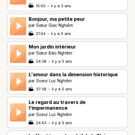
15:00
•
il y a 3 ans
Bonjour, ma petite peur
par Sœur Giac Nghiêm
21:04
•
il y a 5 ans
Mon jardin intérieur
par Sœur Đào Nghiêm
24:38
•
il y a 5 ans
L'amour dans la dimension historique
par Soeur Luc Nghiêm
37:39
•
il y a 5 ans
Le regard au travers de
l'impermanence
par Soeur Luc Nghiêm
24:43
•
il y a 5 ans