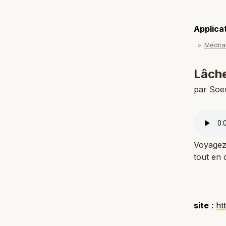
Applicat
Médita
Lâche
par Soe
Voyagez 
tout en 
site
:
ht