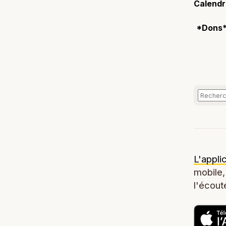
Calendri
*Dons
L'appli
mobile,
l'écoute