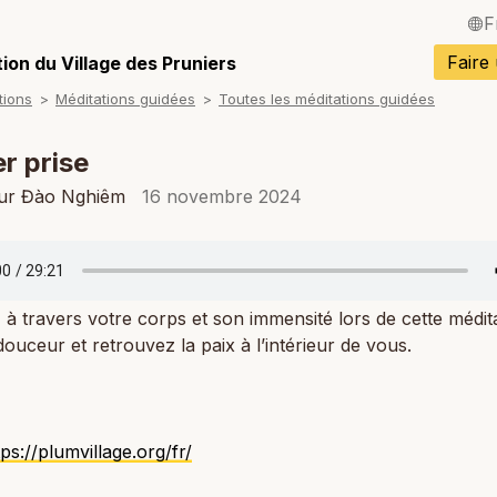
F
English / Angla
Faire
ion du Village des Pruniers
tions
Méditations guidées
Toutes les méditations guidées
Español / Espa
Deutsch / Alle
r prise
Italiano / Italien
ur Đào Nghiêm
16 novembre 2024
Português / Po
Tiếng Việt / Vi
à travers votre corps et son immensité lors de cette médit
ภาษาไทย / Tha
douceur et retrouvez la paix à l’intérieur de vous.
tps://plumvillage.org/fr/