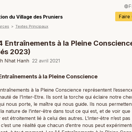
F
English / Angla
Faire
ion du Village des Pruniers
urces
Textes Principaux
Español / Espa
Deutsch / Alle
4 Entraînements à la Pleine Conscienc
sés 2023)
Italiano / Italien
ch Nhat Hanh
22 avril 2021
Português / Po
Tiếng Việt / Vi
 Entraînements à la Pleine Conscience
ภาษาไทย / Tha
ntraînements à la Pleine Conscience représentent l’essence
té de l’Inter-Etre. Ils sont la torche qui éclaire notre che
ui nous porte, le maître qui nous guide. Ils nous permetten
la nature de l’inter-être dans tout ce qui est, et de voir que
est étroitement lié à celui des autres. L’inter-être n’est pas
; c’est une réalité que chacun d’entre nous peut expériment