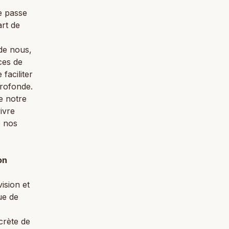
se passe
art de
 de nous,
ces de
faciliter
profonde.
e notre
ivre
e nos
on
ision et
ue de
crète de