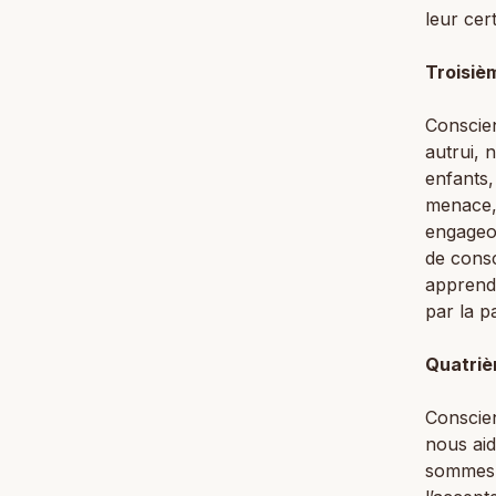
leur cer
Troisiè
Conscie
autrui,
enfants,
menace, 
engageon
de cons
apprendr
par la p
Quatriè
Conscien
nous ai
sommes 