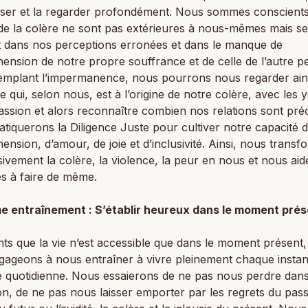
sser et la regarder profondément. Nous sommes conscients
de la colère ne sont pas extérieures à nous-mêmes mais se
t dans nos perceptions erronées et dans le manque de
nsion de notre propre souffrance et de celle de l’autre p
emplant l’impermanence, nous pourrons nous regarder ains
 qui, selon nous, est à l’origine de notre colère, avec les 
ssion et alors reconnaître combien nos relations sont pré
tiquerons la Diligence Juste pour cultiver notre capacité 
nsion, d’amour, de joie et d’inclusivité. Ainsi, nous trans
ivement la colère, la violence, la peur en nous et nous ai
es à faire de même.
e entraînement : S’établir heureux dans le moment prés
ts que la vie n’est accessible que dans le moment présent
ageons à nous entraîner à vivre pleinement chaque instan
e quotidienne. Nous essaierons de ne pas nous perdre dans
on, de ne pas nous laisser emporter par les regrets du pass