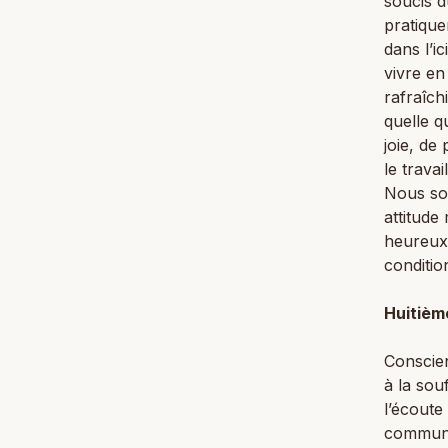
soucis d
pratique
dans l’i
vivre en
rafraîch
quelle q
joie, de
le trava
Nous so
attitude
heureux
conditio
Huitièm
Conscien
à la sou
l’écoute
communau