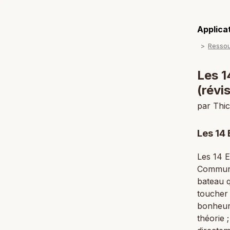
Applicat
Resso
Les 1
(révi
par Thi
Les 14
Les 14 E
Communau
bateau q
toucher 
bonheur 
théorie 