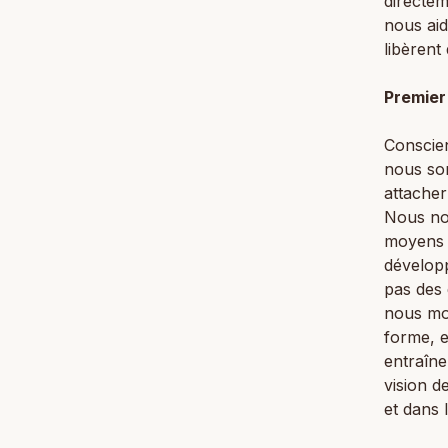
directem
nous aid
libèrent 
Premier
Conscien
nous som
attacher
Nous no
moyens p
dévelop
pas des 
nous mo
forme, e
entraîne
vision d
et dans 