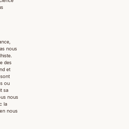
cience
us
ance,
pas nous
histe.
e des
nd et
 sont
ns ou
t sa
Nous nous
c la
e en nous