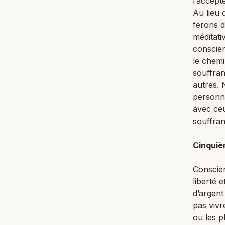
l’accept
Au lieu 
ferons d
méditat
conscie
le chemi
souffra
autres.
personne
avec ceu
souffran
Cinquiè
Conscien
liberté
d’argent
pas vivre
ou les p