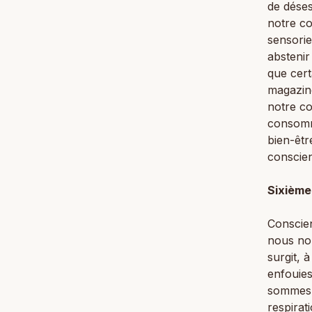
de dése
notre co
sensorie
abstenir
que cert
magazine
notre co
consomme
bien-êtr
conscien
Sixième
Conscien
nous nou
surgit, 
enfouies
sommes d
respirat