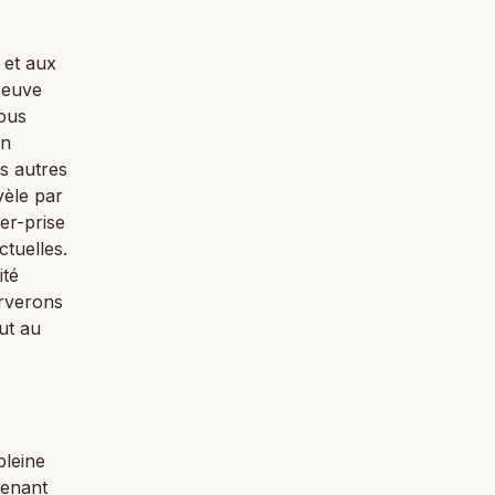
 et aux
reuve
nous
en
s autres
vèle par
er-prise
ctuelles.
ité
erverons
ut au
pleine
tenant