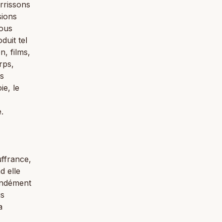
rrissons
sions
nous
duit tel
n, films,
rps,
us
ie, le
.
uffrance,
d elle
ondément
us
a
,