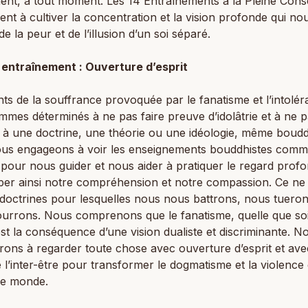
ent, à tout moment. Les 14 Entraînements à la Pleine Cons
ent à cultiver la concentration et la vision profonde qui no
de la peur et de l’illusion d’un soi séparé.
 entraînement : Ouverture d’esprit
ts de la souffrance provoquée par le fanatisme et l’intolér
mes déterminés à ne pas faire preuve d’idolâtrie et à ne 
 à une doctrine, une théorie ou une idéologie, même boudd
us engageons à voir les enseignements bouddhistes comm
our nous guider et nous aider à pratiquer le regard profo
per ainsi notre compréhension et notre compassion. Ce ne
doctrines pour lesquelles nous nous battrons, nous tuero
urrons. Nous comprenons que le fanatisme, quelle que soi
st la conséquence d’une vision dualiste et discriminante. 
rons à regarder toute chose avec ouverture d’esprit et ave
e l’inter-être pour transformer le dogmatisme et la violenc
le monde.