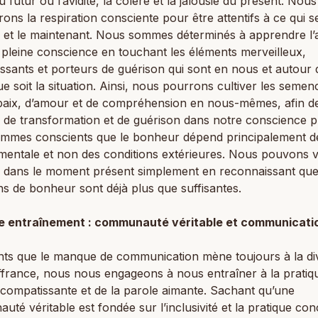
u futur ou l’avidité, la colère et la jalousie du présent. Nous
rons la respiration consciente pour être attentifs à ce qui 
ci et le maintenant. Nous sommes déterminés à apprendre l’
 pleine conscience en touchant les éléments merveilleux,
issants et porteurs de guérison qui sont en nous et autour
ue soit la situation. Ainsi, nous pourrons cultiver les semen
 paix, d’amour et de compréhension en nous-mêmes, afin de 
il de transformation et de guérison dans notre conscience 
mmes conscients que le bonheur dépend principalement d
 mentale et non des conditions extérieures. Nous pouvons v
 dans le moment présent simplement en reconnaissant qu
ns de bonheur sont déjà plus que suffisantes.
e entraînement : communauté véritable et communicati
ts que le manque de communication mène toujours à la div
ffrance, nous nous engageons à nous entraîner à la pratiq
 compatissante et de la parole aimante. Sachant qu’une
té véritable est fondée sur l’inclusivité et la pratique con