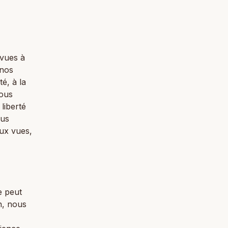
vues à
 nos
é, à la
nous
 liberté
ous
aux vues,
e peut
n, nous