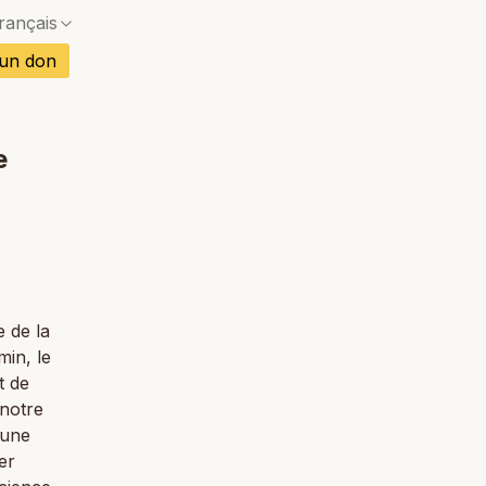
rançais
is
 un don
gnol
mand
e
Pas de correspondance exacte — une boîte de dia
rtugais
etnamien
Pas de correspondance exacte — une boîte de dia
ï
 de la
min, le
t de
 notre
 une
er