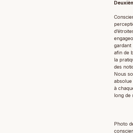
Deuxièm
Conscien
percepti
d’étroit
engageo
gardant 
afin de 
la prati
des noti
Nous som
absolue 
à chaque
long de 
Photo de
conscie