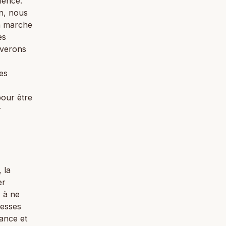
cience.
on, nous
la marche
es
uverons
es
pour être
r
 la
er
, à ne
hesses
ance et