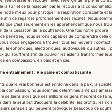
er, l’embrasser et l’écouter avec l’énergie de la pleine cons
de la fuir et de la masquer par le recours à la consommati
e notre mieux pour pratiquer la respiration consciente et 
ive afin de regarder profondément ses racines. Nous somm
nts que c’est seulement en les appréhendant que nous tro
n de la cessation de la souffrance. Une fois notre propre
nce pénétrée, nous serons capables de comprendre celle d
 Nous nous engageons à trouver tous les moyens : contact
l, téléphoniques, électroniques, audiovisuels ou autres… 
x qui souffrent afin de pouvoir les aider à transformer leu
ce en compassion, en paix et en joie.
me entraînement : Vie saine et compatissante
ts que le vrai bonheur est enraciné dans la paix, la solidité,
 et la compassion, nous sommes déterminés à ne pas amass
 ni de biens alors que des millions de gens meurent de faim
 dans le seul but d’acquérir la célébrité, les profits, les ric
laisirs sensuels qui peuvent provoquer beaucoup de souffr