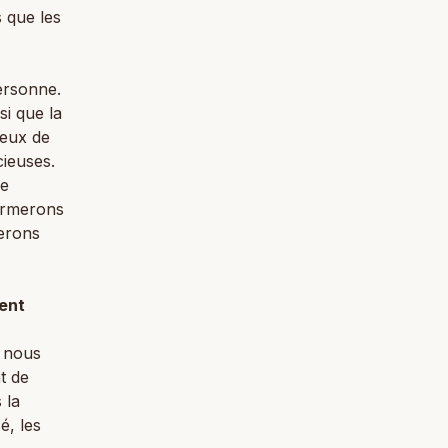
 que les
ersonne.
i que la
yeux de
cieuses.
de
formerons
derons
ent
, nous
t de
 la
é, les