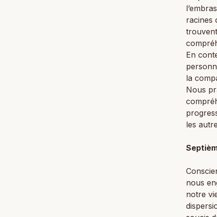
l’embra
racines 
trouven
compréhe
En cont
personne
la compa
Nous pra
compréhe
progress
les autr
Septièm
Conscien
nous eng
notre vi
dispersi