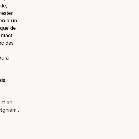
de,
rester
ion d'un
ique de
ontact
ec des
au à
is,
ant en
Nghiêm .