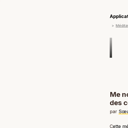
Applicat
Médita
Me no
des c
par
Sœu
C
ette mé