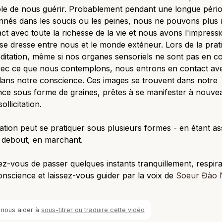
le de nous guérir. Probablement pendant une longue pério
nés dans les soucis ou les peines, nous ne pouvons plus 
ct avec toute la richesse de la vie et nous avons l'impress
se dresse entre nous et le monde extérieur. Lors de la prat
ditation, même si nos organes sensoriels ne sont pas en c
avec ce que nous contemplons, nous entrons en contact av
ans notre conscience. Ces images se trouvent dans notre
ce sous forme de graines, prêtes à se manifester à nouve
llicitation.
ation peut se pratiquer sous plusieurs formes - en étant ass
 debout, en marchant.
z-vous de passer quelques instants tranquillement, respir
onscience et laissez-vous guider par la voix de
Soeur Đào 
 nous aider à
sous-titrer ou traduire cette vidéo