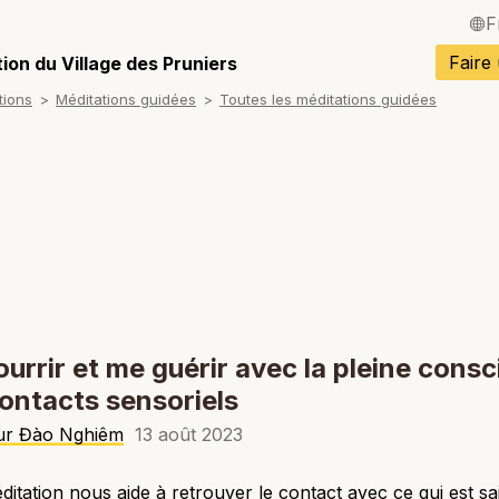
F
English / Angla
Faire
ion du Village des Pruniers
tions
Méditations guidées
Toutes les méditations guidées
Español / Espa
Deutsch / Alle
Italiano / Italien
Português / Po
Tiếng Việt / Vi
ภาษาไทย / Tha
urrir et me guérir avec la pleine cons
ontacts sensoriels
r Đào Nghiêm
13 août 2023
ditation nous aide à retrouver le contact avec ce qui est sai