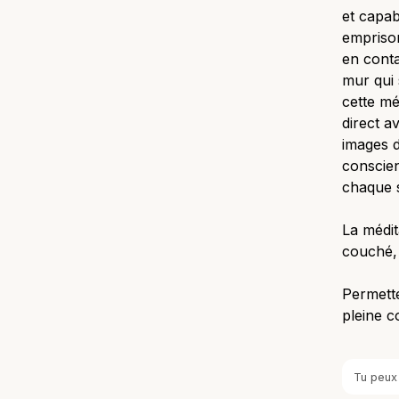
et capab
emprison
en conta
mur qui 
cette mé
direct 
images d
conscien
chaque so
La médit
couché,
Permette
pleine c
Tu peux