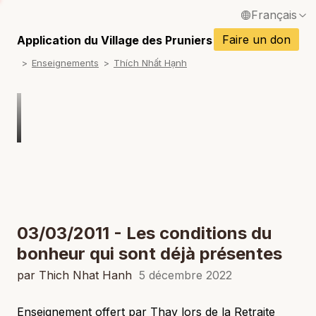
Français
P
English / Anglais
Faire un don
Application du Village des Pruniers
P
Enseignements
Thích Nhất Hạnh
Español / Espagnol
P
Deutsch / Allemand
P
Italiano / Italien
P
Português / Portugais
P
Tiếng Việt / Vietnamien
P
ภาษาไทย / Thaï
03/03/2011 - Les conditions du
bonheur qui sont déjà présentes
par Thich Nhat Hanh
5 décembre 2022
Enseignement offert par Thay lors de la Retraite