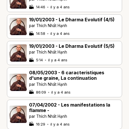
14:46
•
il y a 4 ans
19/01/2003 - Le Dharma Evolutif (4/5)
par Thích Nhất Hạnh
14:58
•
il y a 4 ans
19/01/2003 - Le Dharma Evolutif (5/5)
par Thích Nhất Hạnh
5:14
•
il y a 4 ans
08/05/2003 - 6 caracteristiques
d'une graine, La continuation
par Thích Nhất Hạnh
86:09
•
il y a 4 ans
07/04/2002 - Les manifestations la
flamme -
par Thích Nhất Hạnh
16:29
•
il y a 4 ans