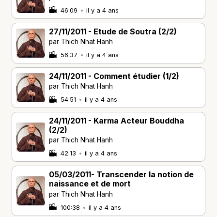
46:09
•
il y a 4 ans
27/11/2011 - Etude de Soutra (2/2)
par Thich Nhat Hanh
56:37
•
il y a 4 ans
24/11/2011 - Comment étudier (1/2)
par Thich Nhat Hanh
54:51
•
il y a 4 ans
24/11/2011 - Karma Acteur Bouddha
(2/2)
par Thich Nhat Hanh
42:13
•
il y a 4 ans
05/03/2011- Transcender la notion de
naissance et de mort
par Thich Nhat Hanh
100:38
•
il y a 4 ans