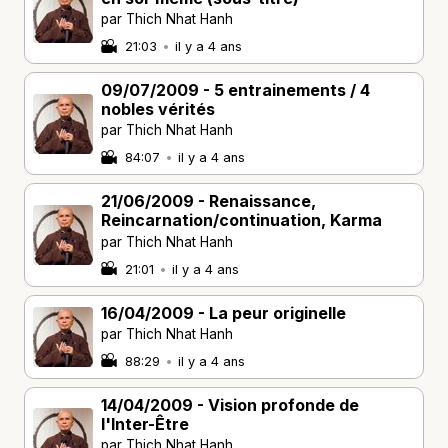
par Thich Nhat Hanh
21:03
•
il y a 4 ans
09/07/2009 - 5 entrainements / 4
nobles vérités
par Thich Nhat Hanh
84:07
•
il y a 4 ans
21/06/2009 - Renaissance,
Reincarnation/continuation, Karma
par Thich Nhat Hanh
21:01
•
il y a 4 ans
16/04/2009 - La peur originelle
par Thich Nhat Hanh
88:29
•
il y a 4 ans
14/04/2009 - Vision profonde de
l'Inter-Être
par Thich Nhat Hanh