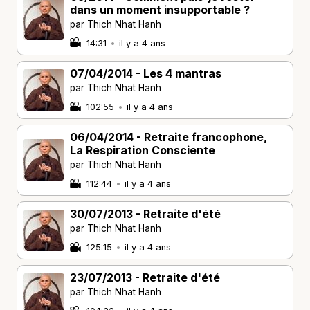
dans un moment insupportable ?
par Thich Nhat Hanh
14:31
•
il y a 4 ans
07/04/2014 - Les 4 mantras
par Thich Nhat Hanh
102:55
•
il y a 4 ans
06/04/2014 - Retraite francophone,
La Respiration Consciente
par Thich Nhat Hanh
112:44
•
il y a 4 ans
30/07/2013 - Retraite d'été
par Thich Nhat Hanh
125:15
•
il y a 4 ans
23/07/2013 - Retraite d'été
par Thich Nhat Hanh