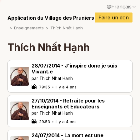
Français
P
English / Anglais
Faire un don
Application du Village des Pruniers
P
Enseignements
Thích Nhất Hạnh
Español / Espagnol
P
Deutsch / Allemand
Thích Nhất Hạnh
P
Italiano / Italien
28/07/2014 - J'inspire donc je suis
Português / Portugais
Vivant.e
P
par Thich Nhat Hanh
Tiếng Việt / Vietnamien
79:35
•
il y a 4 ans
P
ภาษาไทย / Thaï
27/10/2014 - Retraite pour les
Enseignants et Éducateurs
par Thich Nhat Hanh
29:53
•
il y a 4 ans
24/07/2014 - La mort est une