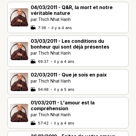
04/03/2011 - Q&R, la mort et notre
véritable nature
par Thich Nhat Hanh
7:36
•
il y a 4 ans
03/03/2011 - Les conditions du
bonheur qui sont déjà présentes
par Thich Nhat Hanh
69:37
•
il y a 4 ans
02/03/2011 - Que je sois en paix
par Thich Nhat Hanh
94:48
•
il y a 5 ans
01/03/2011 - L'amour est la
compréhension
par Thich Nhat Hanh
57:42
•
il y a 4 ans