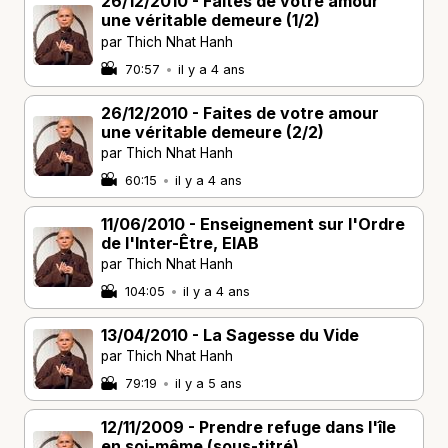
26/12/2010 - Faites de votre amour
une véritable demeure (1/2)
par Thich Nhat Hanh
70:57
•
il y a 4 ans
26/12/2010 - Faites de votre amour
une véritable demeure (2/2)
par Thich Nhat Hanh
60:15
•
il y a 4 ans
11/06/2010 - Enseignement sur l'Ordre
de l'Inter-Être, EIAB
par Thich Nhat Hanh
104:05
•
il y a 4 ans
13/04/2010 - La Sagesse du Vide
par Thich Nhat Hanh
79:19
•
il y a 5 ans
12/11/2009 - Prendre refuge dans l'île
en soi-même (sous-titré)