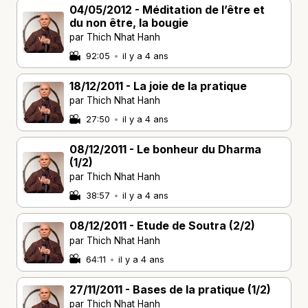
04/05/2012 - Méditation de l’être et
du non être, la bougie
par Thich Nhat Hanh
92:05
•
il y a 4 ans
18/12/2011 - La joie de la pratique
par Thich Nhat Hanh
27:50
•
il y a 4 ans
08/12/2011 - Le bonheur du Dharma
(1/2)
par Thich Nhat Hanh
38:57
•
il y a 4 ans
08/12/2011 - Etude de Soutra (2/2)
par Thich Nhat Hanh
64:11
•
il y a 4 ans
27/11/2011 - Bases de la pratique (1/2)
par Thich Nhat Hanh