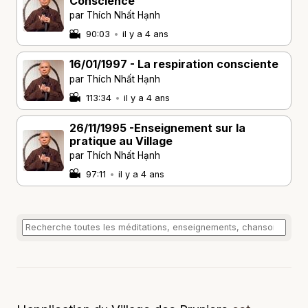
Conscience
par Thích Nhất Hạnh
90:03
•
il y a 4 ans
16/01/1997 - La respiration consciente
par Thích Nhất Hạnh
113:34
•
il y a 4 ans
26/11/1995 -Enseignement sur la
pratique au Village
par Thích Nhất Hạnh
97:11
•
il y a 4 ans