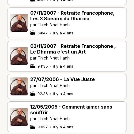
07/11/2007 - Retraite Francophone,
Les 3 Sceaux du Dharma
par Thich Nhat Hanh
64:47
•
il y a 4 ans
02/11/2007 - Retraite Francophone ,
Le Dharma c'est un Art
par Thich Nhat Hanh
94:35
•
il y a 4 ans
27/07/2006 - La Vue Juste
par Thich Nhat Hanh
92:36
•
il y a 4 ans
12/05/2005 - Comment aimer sans
souffrir
par Thich Nhat Hanh
93:27
•
il y a 4 ans