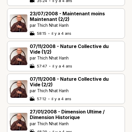
35:24
•
il y a 4 ans
23/07/2008 - Maintenant moins
Maintenant (2/2)
par Thich Nhat Hanh
58:15
•
il y a 4 ans
07/11/2008 - Nature Collective du
Vide (1/2)
par Thich Nhat Hanh
57:47
•
il y a 4 ans
07/11/2008 - Nature Collective du
Vide (2/2)
par Thich Nhat Hanh
57:12
•
il y a 4 ans
27/01/2008 - Dimension Ultime /
Dimension Historique
par Thich Nhat Hanh
48:29
•
il y a 4 ans