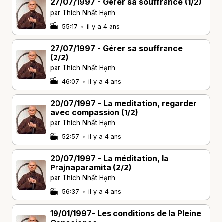
27/07/1997 - Gérer sa souffrance (1/2)
par Thích Nhất Hạnh
55:17
•
il y a 4 ans
27/07/1997 - Gérer sa souffrance
(2/2)
par Thích Nhất Hạnh
46:07
•
il y a 4 ans
20/07/1997 - La meditation, regarder
avec compassion (1/2)
par Thích Nhất Hạnh
52:57
•
il y a 4 ans
20/07/1997 - La méditation, la
Prajnaparamita (2/2)
par Thích Nhất Hạnh
56:37
•
il y a 4 ans
19/01/1997- Les conditions de la Pleine