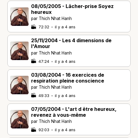
08/05/2005 - Lâcher-prise Soyez
heureux
par Thich Nhat Hanh
72:32
•
il y a 4 ans
25/11/2004 - Les 4 dimensions de
l'Amour
par Thich Nhat Hanh
47:24
•
il y a 4 ans
03/08/2004 - 16 exercices de
respiration pleine conscience
par Thich Nhat Hanh
49:33
•
il y a 4 ans
07/05/2004 - L'art d être heureux,
revenez à vous-même
par Thich Nhat Hanh
92:03
•
il y a 4 ans