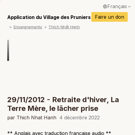
Français
P
English / Anglais
Faire un don
Application du Village des Pruniers
P
Enseignements
Thích Nhất Hạnh
Español / Espagnol
P
Deutsch / Allemand
P
Italiano / Italien
P
Português / Portugais
P
Tiếng Việt / Vietnamien
P
ภาษาไทย / Thaï
29/11/2012 - Retraite d'hiver, La
Terre Mère, le lâcher prise
par Thich Nhat Hanh
4 décembre 2022
** Anglais avec traduction française audio **