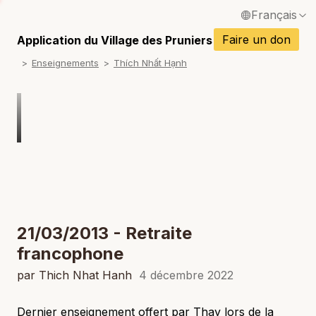
Français
P
English / Anglais
Faire un don
Application du Village des Pruniers
P
Enseignements
Thích Nhất Hạnh
Español / Espagnol
P
Deutsch / Allemand
P
Italiano / Italien
P
Português / Portugais
P
Tiếng Việt / Vietnamien
P
ภาษาไทย / Thaï
21/03/2013 - Retraite
francophone
par Thich Nhat Hanh
4 décembre 2022
Dernier enseignement offert par Thay lors de la