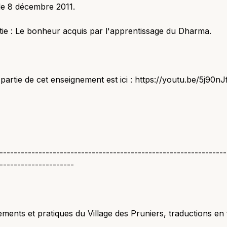
le 8 décembre 2011.
tie : Le bonheur acquis par l'apprentissage du Dharma.
partie de cet enseignement est ici : https://youtu.be/5j90n
----------------------------------------------------------------
---------------------
ments et pratiques du Village des Pruniers, traductions en 