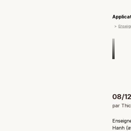
Applicat
Ensei
08/12
par Thi
Enseigne
Hanh (av