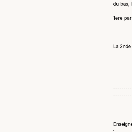
du bas, 
1ere par
La 2nde 
---------
---------
Enseigne
: