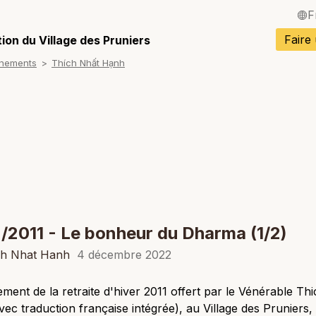
F
English / Angla
Faire
ion du Village des Pruniers
gnements
Thích Nhất Hạnh
Español / Espa
Deutsch / Alle
Italiano / Italien
Português / Po
Tiếng Việt / Vi
ภาษาไทย / Tha
/2011 - Le bonheur du Dharma (1/2)
ch Nhat Hanh
4 décembre 2022
ment de la retraite d'hiver 2011 offert par le Vénérable Th
ec traduction française intégrée), au Village des Prunier