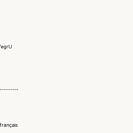
JfegrU
---------
français