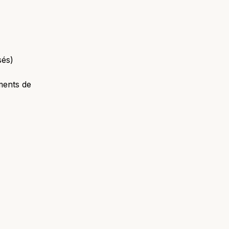
sés)
ments de