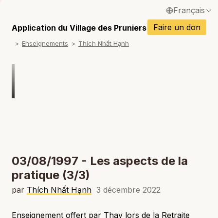
Français
P
English / Anglais
Faire un don
Application du Village des Pruniers
P
Enseignements
Thích Nhất Hạnh
Español / Espagnol
P
Deutsch / Allemand
P
Italiano / Italien
P
Português / Portugais
P
Tiếng Việt / Vietnamien
P
ภาษาไทย / Thaï
03/08/1997 - Les aspects de la
pratique (3/3)
par
Thích Nhất Hạnh
3 décembre 2022
Enseignement offert par Thay lors de la Retraite