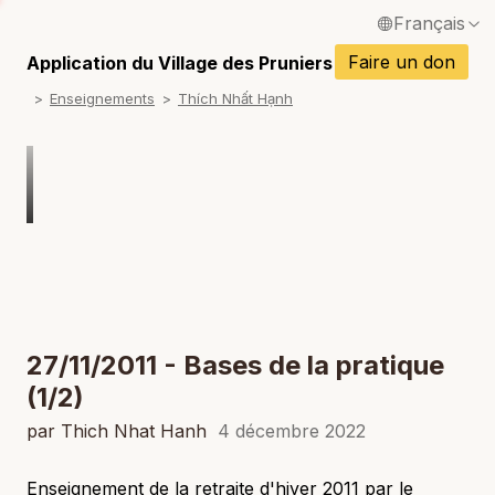
Français
P
English / Anglais
Faire un don
Application du Village des Pruniers
P
Enseignements
Thích Nhất Hạnh
Español / Espagnol
P
Deutsch / Allemand
P
Italiano / Italien
P
Português / Portugais
P
Tiếng Việt / Vietnamien
P
ภาษาไทย / Thaï
27/11/2011 - Bases de la pratique
(1/2)
par Thich Nhat Hanh
4 décembre 2022
Enseignement de la retraite d'hiver 2011 par le