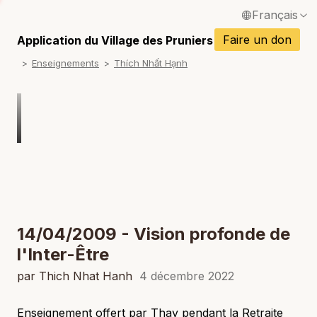
Français
P
English / Anglais
Faire un don
Application du Village des Pruniers
P
Enseignements
Thích Nhất Hạnh
Español / Espagnol
P
Deutsch / Allemand
P
Italiano / Italien
P
Português / Portugais
P
Tiếng Việt / Vietnamien
P
ภาษาไทย / Thaï
14/04/2009 - Vision profonde de
l'Inter-Être
par Thich Nhat Hanh
4 décembre 2022
Enseignement offert par Thay pendant la Retraite