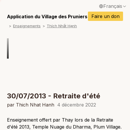
Français
P
English / Anglais
Faire un don
Application du Village des Pruniers
P
Enseignements
Thích Nhất Hạnh
Español / Espagnol
P
Deutsch / Allemand
P
Italiano / Italien
P
Português / Portugais
P
Tiếng Việt / Vietnamien
P
ภาษาไทย / Thaï
30/07/2013 - Retraite d'été
par Thich Nhat Hanh
4 décembre 2022
Enseignement offert par Thay lors de la Retraite
d'été 2013, Temple Nuage du Dharma, Plum Village.