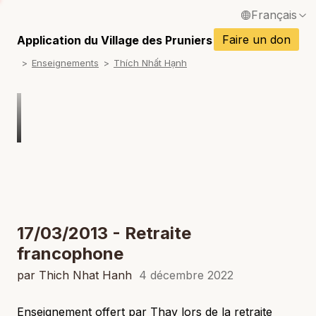
Français
P
English / Anglais
Faire un don
Application du Village des Pruniers
P
Enseignements
Thích Nhất Hạnh
Español / Espagnol
P
Deutsch / Allemand
P
Italiano / Italien
Português / Portugais
P
Tiếng Việt / Vietnamien
P
ภาษาไทย / Thaï
17/03/2013 - Retraite
francophone
par Thich Nhat Hanh
4 décembre 2022
Enseignement offert par Thay lors de la retraite