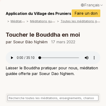
Français
P
English / Anglais
Faire un don
Application du Village des Pruniers
P
M
éditations
M
éditations guidées
T
outes les méditations guidées
Español / Espagnol
P
Deutsch / Allemand
Toucher le Bouddha en moi
P
Italiano / Italien
par Soeur Đào Nghiêm
17 mars 2022
P
Português / Portugais
P
Tiếng Việt / Vietnamien
P
Laisser le Bouddha pratiquer pour nous, méditation
ภาษาไทย / Thaï
guidée offerte par Soeur Dao Nghiem.