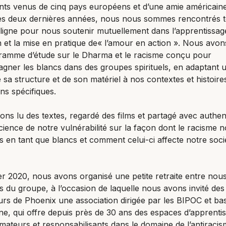
nts venus de cinq pays européens et d’une amie américain
es deux dernières années, nous nous sommes rencontrés t
ligne pour nous soutenir mutuellement dans l’apprentissage
n et la mise en pratique de« l’amour en action ». Nous avons
ramme d’étude sur le Dharma et le racisme conçu pour
ner les blancs dans des groupes spirituels, en adaptant 
e sa structure et de son matériel à nos contextes et histoire
s spécifiques.
ns lu des textes, regardé des films et partagé avec authent
ience de notre vulnérabilité sur la façon dont le racisme 
 en tant que blancs et comment celui-ci affecte notre soci
er 2020, nous avons organisé une petite retraite entre nous
du groupe, à l’occasion de laquelle nous avons invité des
rs de Phoenix une association dirigée par les BIPOC et ba
e, qui offre depuis près de 30 ans des espaces d’apprenti
mateurs et responsabilisants dans le domaine de l’antiracis