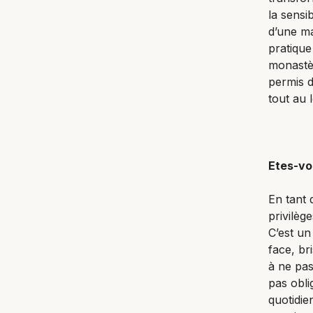
la sensi
d’une ma
pratique
monastèr
permis d
tout au 
Etes-vo
En tant 
privilèg
C’est un
face, br
à ne pas
pas obli
quotidie