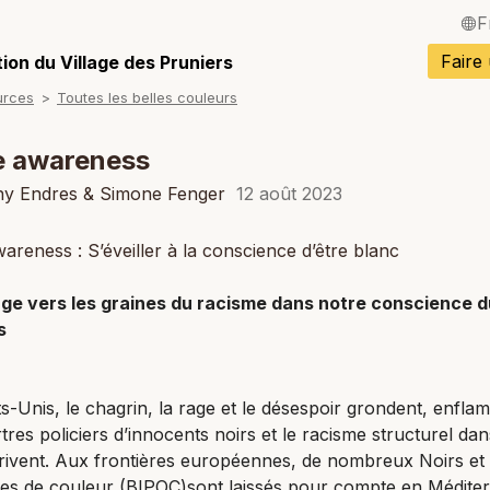
F
English / Angla
Faire
ion du Village des Pruniers
urces
Toutes les belles couleurs
Español / Espa
Deutsch / Alle
e awareness
Italiano / Italien
hy Endres & Simone Fenger
12 août 2023
Português / Po
areness : S’éveiller à la conscience d’être blanc
Tiếng Việt / Vi
ge vers les graines du racisme dans notre conscience d
ภาษาไทย / Tha
s
s-Unis, le chagrin, la rage et le désespoir grondent, enfl
tres policiers d’innocents noirs et le racisme structurel dan
scrivent. Aux frontières européennes, de nombreux Noirs et
es de couleur (BIPOC)sont laissés pour compte en Médite