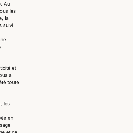
e. Au
ous les
, la
 suivi
une
s
icité et
nous a
été toute
, les
sée en
ssage
me et de