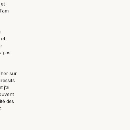
 et
 Tam
e
 et
e
s pas
cher sur
ressifs
 j’ai
souvent
ité des
t