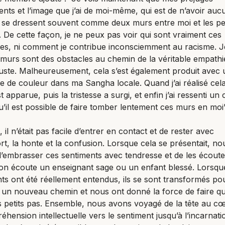
ents et l’image que j’ai de moi-même, qui est de n’avoir auc
, se dressent souvent comme deux murs entre moi et les p
. De cette façon, je ne peux pas voir qui sont vraiment ces
es, ni comment je contribue inconsciemment au racisme. J
murs sont des obstacles au chemin de la véritable empathi
 juste. Malheureusement, cela s’est également produit avec
 de couleur dans ma Sangha locale. Quand j’ai réalisé cela
 apparue, puis la tristesse a surgi, et enfin j’ai ressenti un 
u’il est possible de faire tomber lentement ces murs en moi”
 il n’était pas facile d’entrer en contact et de rester avec
ort, la honte et la confusion. Lorsque cela se présentait, n
’embrasser ces sentiments avec tendresse et de les écoute
n écoute un enseignant sage ou un enfant blessé. Lorsqu
ts ont été réellement entendus, ils se sont transformés p
 un nouveau chemin et nous ont donné la force de faire q
 petits pas. Ensemble, nous avons voyagé de la tête au cœ
éhension intellectuelle vers le sentiment jusqu’à l’incarnati