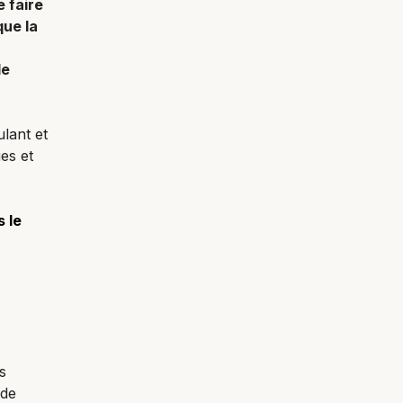
 faire
que la
de
ulant et
es et
s le
s
 de