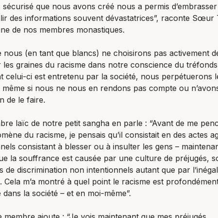
e sécurisé que nous avons créé nous a permis d’embrasser
llir des informations souvent dévastatrices”, raconte Sœur
’une de nos membres monastiques.
 nous (en tant que blancs) ne choisirons pas activement d
 les graines du racisme dans notre conscience du tréfonds
celui-ci est entretenu par la société, nous perpétuerons l
, même si nous ne nous en rendons pas compte ou n’avon
on de le faire.
e laïc de notre petit sangha en parle : “Avant de me pen
mène du racisme, je pensais qu’il consistait en des actes ag
nnels consistant à blesser ou à insulter les gens – maintenant
ue la souffrance est causée par une culture de préjugés, 
s de discrimination non intentionnels autant que par l’inégal
 Cela m’a montré à quel point le racisme est profondémen
 dans la société – et en moi-même”.
 membre ajoute : “Je vois maintenant que mes préjugés