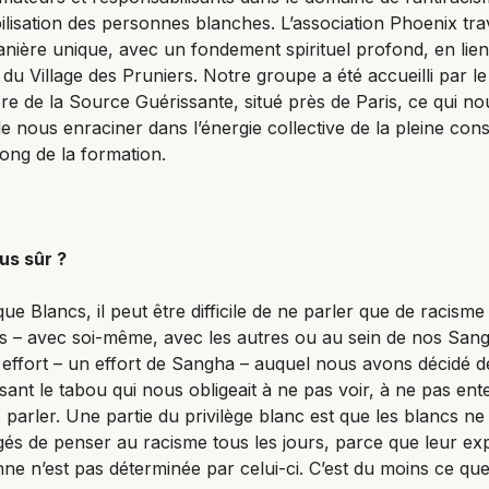
bilisation des personnes blanches. L’association Phoenix trav
nière unique, avec un fondement spirituel profond, en lien
 du Village des Pruniers. Notre groupe a été accueilli par le
e de la Source Guérissante, situé près de Paris, ce qui no
e nous enraciner dans l’énergie collective de la pleine con
long de la formation.
us sûr ?
que Blancs, il peut être difficile de ne parler que de racisme
es – avec soi-même, avec les autres ou au sein de nos San
 effort – un effort de Sangha – auquel nous avons décidé de
isant le tabou qui nous obligeait à ne pas voir, à ne pas ent
 parler. Une partie du privilège blanc est que les blancs ne
gés de penser au racisme tous les jours, parce que leur ex
nne n’est pas déterminée par celui-ci. C’est du moins ce qu