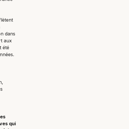
flètent
a
on dans
rt aux
 été
années.
n,
es
les
ives qui