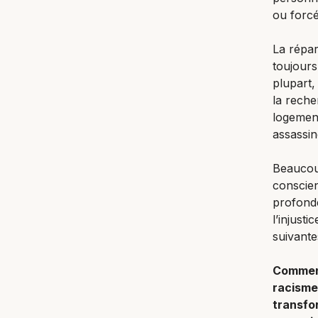
ou forcé
La répar
toujours
plupart,
la reche
logement
assassin
Beaucoup
conscie
profonde
l’injust
suivante
Comment
racisme
transfor