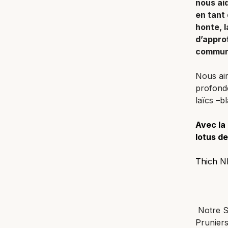
nous ai
en tant
honte, l
d’approf
commun
Nous aim
profondé
laïcs –b
Avec la 
lotus de
Thich N
Notre 
Pruniers