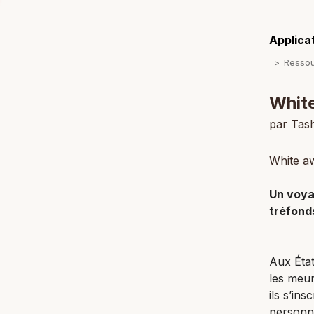
Applicat
Resso
Whit
par Tas
White aw
Un voya
tréfond
Aux État
les meur
ils s’in
personn