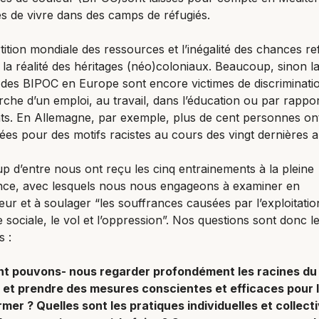
s de vivre dans des camps de réfugiés.
tition mondiale des ressources et l’inégalité des chances re
 la réalité des héritages (néo)coloniaux. Beaucoup, sinon l
 des BIPOC en Europe sont encore victimes de discriminati
rche d’un emploi, au travail, dans l’éducation ou par rappo
s. En Allemagne, par exemple, plus de cent personnes ont
ées pour des motifs racistes au cours des vingt dernières 
 d’entre nous ont reçu les cinq entrainements à la pleine
nce, avec lesquels nous nous engageons à examiner en
ur et à soulager “les souffrances causées par l’exploitatio
ice sociale, le vol et l’oppression”. Nos questions sont donc l
s :
 pouvons- nous regarder profondément les racines du
 et prendre des mesures conscientes et efficaces pour 
mer ? Quelles sont les pratiques individuelles et collect