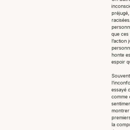
inconsci
préjugé
racisées
personn
que ces 
l’action
personne
honte est
espoir q
Souvent,
l’inconf
essayé d
comme o
sentimen
montrer
premiers
la compr