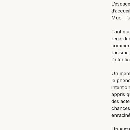
L’espac
d’accuei
Muoi, l
Tant que
regarder
comment 
racisme
l’intenti
Un membr
le phéno
intentio
appris q
des acte
chances.
enraciné
Un autre