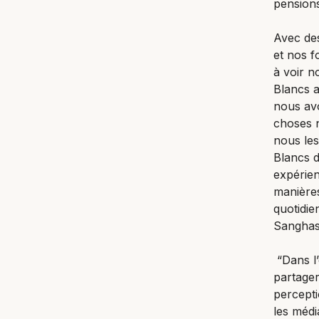
pensions
Avec des
et nos 
à voir n
Blancs a
nous avo
choses n
nous les
Blancs d
expérien
manières
quotidie
Sanghas
“Dans l’
partager
percepti
les médi