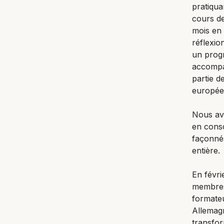
pratiqua
cours d
mois en 
réflexio
un prog
accompag
partie d
européen
Nous avo
en consc
façonnés
entière.
En févri
membres 
formateu
Allemagn
transfor