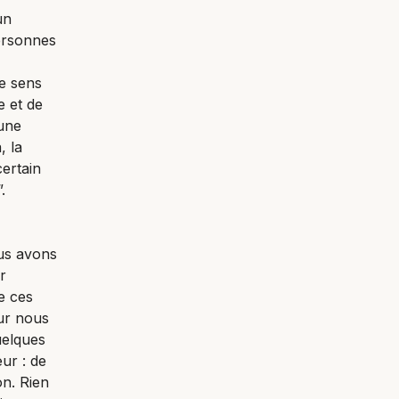
un
ersonnes
e sens
e et de
 une
, la
certain
.
ous avons
r
e ces
our nous
uelques
ur : de
on. Rien