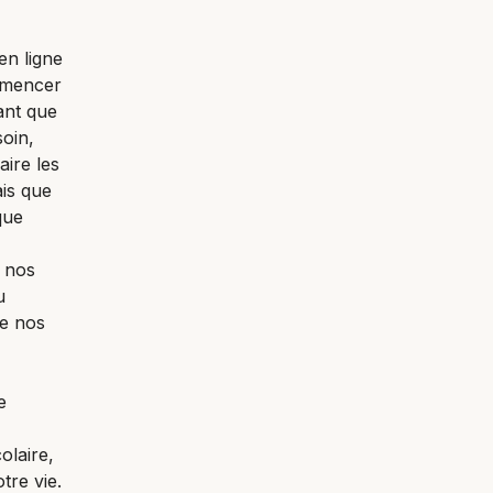
en ligne
mmencer
ant que
oin,
ire les
ais que
que
s nos
u
re nos
e
olaire,
tre vie.