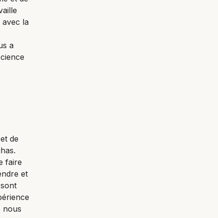
aille
 avec la
us a
science
 et de
ghas.
 faire
endre et
 sont
périence
e nous