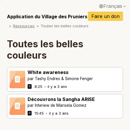
Français
P
English / Anglais
Faire un don
Application du Village des Pruniers
P
Ressources
Toutes les belles couleurs
Español / Espagnol
P
Deutsch / Allemand
Toutes les belles
P
Italiano / Italien
couleurs
P
Português / Portugais
P
White awareness
Tiếng Việt / Vietnamien
par Tashy Endres & Simone Fenger
P
ภาษาไทย / Thaï
8:25
•
il y a 3 ans
Découvrons la Sangha ARISE
par Interiew de Marisela Gomez
15:45
•
il y a 3 ans