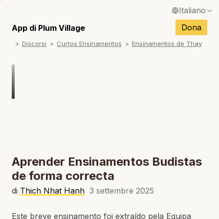
Italiano
English / Inglese
Dona
App di Plum Village
N
Discorsi
Curtos Ensinamentos
Ensinamentos de Thay
Français / Francese
N
Español / Spagnolo
N
Deutsch / Tedesco
Português / Portoghese
N
Tiếng Việt / Vietnamita
N
ภาษาไทย / Tailandese
Aprender Ensinamentos Budistas
de forma correcta
di
Thich Nhat Hanh
3 settembre 2025
Este breve ensinamento foi extraído pela Equipa