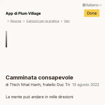
Italiano
N
English / Inglese
Dona
App di Plum Village
N
Risorse
Canzoni per la pratica
Vari
Français / Francese
N
Español / Spagnolo
N
Deutsch / Tedesco
N
Português / Portoghese
N
Tiếng Việt / Vietnamita
N
ภาษาไทย / Tailandese
Camminata consapevole
di Thich Nhat Hanh, fratello Duc Tri
19 agosto 2022
La mente può andare in mille direzioni