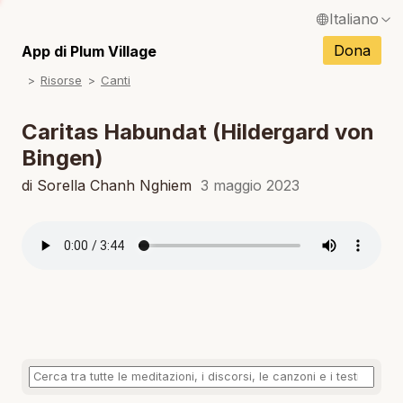
Italiano
English / Inglese
Dona
App di Plum Village
N
Risorse
Canti
Français / Francese
N
Español / Spagnolo
Caritas Habundat (Hildergard von
N
Bingen)
Deutsch / Tedesco
N
di Sorella Chanh Nghiem
3 maggio 2023
Português / Portoghese
N
Tiếng Việt / Vietnamita
N
ภาษาไทย / Tailandese