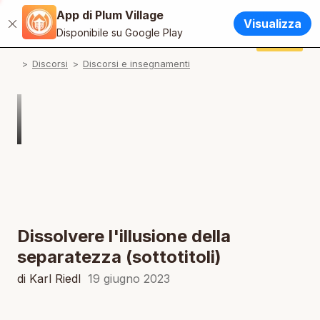
App di Plum Village
Italiano
Visualizza
Chiudi
N
Disponibile su Google Play
English / Inglese
Dona
App di Plum Village
N
Discorsi
Discorsi e insegnamenti
Français / Francese
N
Español / Spagnolo
N
Deutsch / Tedesco
N
Português / Portoghese
N
Tiếng Việt / Vietnamita
N
ภาษาไทย / Tailandese
Dissolvere l'illusione della
separatezza (sottotitoli)
di Karl Riedl
19 giugno 2023