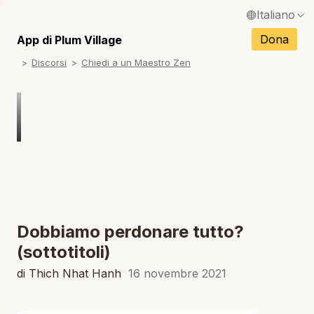
Italiano
N
English / Inglese
Dona
App di Plum Village
N
Discorsi
Chiedi a un Maestro Zen
Français / Francese
N
Español / Spagnolo
N
Deutsch / Tedesco
N
Português / Portoghese
N
Tiếng Việt / Vietnamita
N
ภาษาไทย / Tailandese
Dobbiamo perdonare tutto?
(sottotitoli)
di Thich Nhat Hanh
16 novembre 2021