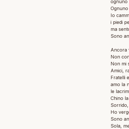
ognuno u
Ognuno v
Io camm
i piedi p
ma sento
Sono an
Ancora v
Non cond
Non mi s
Amici, 
Fratelli 
amo la n
le lacri
Chino la
Sorrido
Ho verg
Sono anc
Sola, m