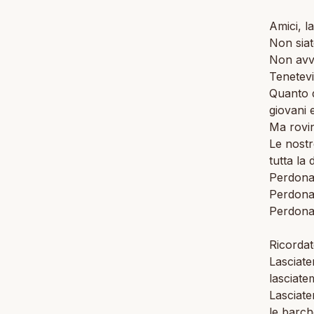
Amici, l
Non siat
Non avvi
Tenetevi
Quanto d
giovani 
Ma rovin
Le nost
tutta la
Perdonat
Perdona
Perdonate
Ricordat
Lasciate
lasciatem
Lasciate
le barch