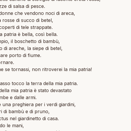
zze di salsa di pesce.
 donne che vendono noci di areca,
a rosse di succo di betel,
 coperti di tele strappate.
 patria è bella, così bella.
empio, il boschetto di bambù,
no di areche, la siepe di betel,
liare porto di fiume.
ornare.
 se tornassi, non ritroverei la mia patria!
asso tocco la terra della mia patria.
 della mia patria è stato devastato
mbe e dalle armi.
 una preghiera per i verdi giardini,
ori di bambù e di pruno,
ctus nel giardinetto di casa.
do le mani,