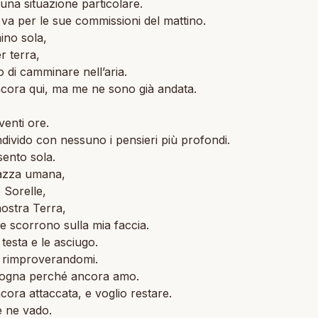
na situazione particolare.
a per le sue commissioni del mattino.
ino sola,
er terra,
 di camminare nell’aria.
cora qui, ma me ne sono già andata.
enti ore.
ivido con nessuno i pensieri più profondi.
ento sola.
razza umana,
e Sorelle,
ostra Terra,
me scorrono sulla mia faccia.
 testa e le asciugo.
, rimproverandomi.
ogna perché ancora amo.
ora attaccata, e voglio restare.
e ne vado.