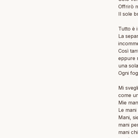
Offrirò 
Il sole 
Tutto è 
La separ
incomme
Così tant
eppure 
una sola
Ogni fog
Mi svegl
come un
Mie mani
Le mani
Mani, si
mani per
mani chi