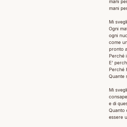
mani per
mani per
Mi svegl
Ogni mat
ogni nuo
come un 
pronto a
Perché i
E’ perch
Perché h
Quante s
Mi svegl
consapev
e di que
Quanto d
essere 