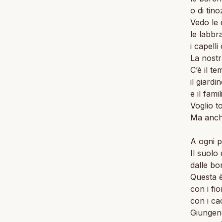
o di tino
Vedo le
le labbr
i capelli
La nostra
C’è il t
il giardi
e il fami
Voglio t
Ma anche
A ogni p
Il suolo
dalle bo
Questa è
con i fi
con i ca
Giungen