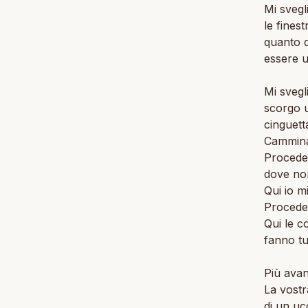
Mi svegl
le finest
quanto d
essere u
Mi svegl
scorgo u
cinguett
Camminat
Procedet
dove non
Qui io m
Procedet
Qui le c
fanno tu
Più avan
La vostr
di un uc