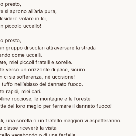
io presto,
re si aprono all’aria pura,
esidero volare in lei,
n piccolo uccello!
io presto,
n gruppo di scolari attraversare la strada
ando come uccelli.
e, miei piccoli fratelli e sorelle.
e verso un orizzonte di pace, sicuro
 ci sia sofferenza, né uccisione!
i tuffo nell’abisso del dannato fuoco.
e rapidi, miei cari.
olline rocciose, le montagne e le foreste
tte del loro meglio per fermare il dannato fuoco!
ti, una sorella o un fratello maggiori vi aspetteranno.
a classe riceverà la visita
cello vagabondo o di una farfalla.