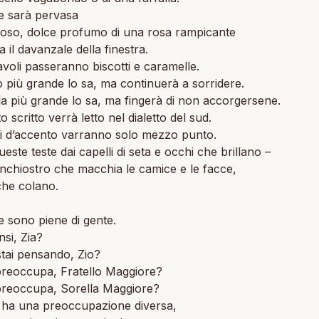
e sarà pervasa
zioso, dolce profumo di una rosa rampicante
a il davanzale della finestra.
tavoli passeranno biscotti e caramelle.
llo più grande lo sa, ma continuerà a sorridere.
la più grande lo sa, ma fingerà di non accorgersene.
o scritto verrà letto nel dialetto del sud.
ri d’accento varranno solo mezzo punto.
este teste dai capelli di seta e occhi che brillano –
inchiostro che macchia le camice e le facce,
 che colano.
e sono piene di gente.
si, Zia?
tai pensando, Zio?
preoccupa, Fratello Maggiore?
preoccupa, Sorella Maggiore?
ha una preoccupazione diversa,