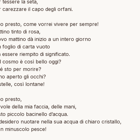
 tessere la seta,
 carezzare il capo degli orfani.
io presto, come vorrei vivere per sempre!
tino tinto di rosa,
vo mattino dà inizio a un intero giorno
foglio di carta vuoto
 essere riempito di significato.
l cosmo è così bello oggi?
é sto per morire?
o aperto gli occhi?
telle, così lontane!
io presto,
ole della mia faccia, delle mani,
sto piccolo bacinello d’acqua.
esidero nuotare nella sua acqua di chiaro cristallo,
un minuscolo pesce!