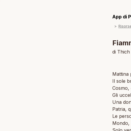
App di P
Risors
Fiamm
di Thic
Mattina 
Il sole br
Cosmo, q
Gli ucce
Una don
Patria, 
Le perso
Mondo, q
Solo ven