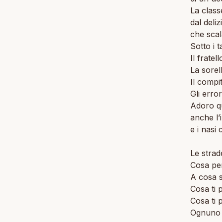
La class
dal deli
che scal
Sotto i 
Il frate
La sorel
Il compit
Gli erro
Adoro qu
anche l’
e i nasi
Le strad
Cosa pen
A cosa s
Cosa ti 
Cosa ti 
Ognuno 