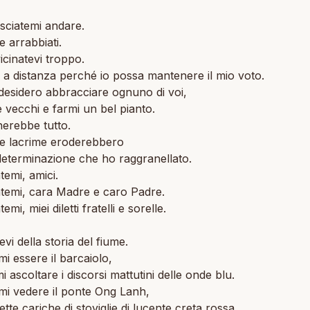
asciatemi andare.
e arrabbiati.
cinatevi troppo.
 a distanza perché io possa mantenere il mio voto.
esidero abbracciare ognuno di voi,
e vecchi e farmi un bel pianto.
erebbe tutto.
re lacrime eroderebbero
 determinazione che ho raggranellato.
emi, amici.
temi, cara Madre e caro Padre.
mi, miei diletti fratelli e sorelle.
evi della storia del fiume.
mi essere il barcaiolo,
i ascoltare i discorsi mattutini delle onde blu.
mi vedere il ponte Ong Lanh,
ette cariche di stoviglie di lucente creta rossa,