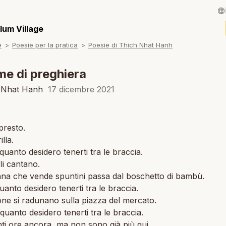
English / Inglese
lum Village
e
Poesie per la pratica
Poesie di Thich Nhat Hanh
Français / Fran
Español / Spagn
e di preghiera
Deutsch / Tede
h Nhat Hanh
17 dicembre 2021
Português / Por
presto.
Tiếng Việt / Viet
illa.
ภาษาไทย / Taila
uanto desidero tenerti tra le braccia.
lli cantano.
na che vende spuntini passa dal boschetto di bambù.
quanto desidero tenerti tra le braccia.
ne si radunano sulla piazza del mercato.
uanto desidero tenerti tra le braccia.
ti ore ancora, ma non sono già più qui.