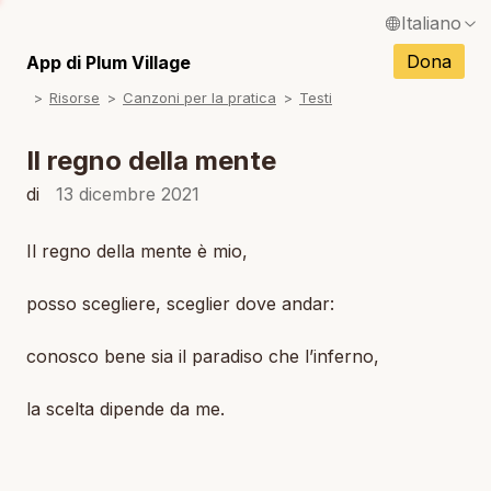
Italiano
English / Inglese
Dona
App di Plum Village
N
Risorse
Canzoni per la pratica
Testi
Français / Francese
N
Español / Spagnolo
Il regno della mente
N
Deutsch / Tedesco
di
13 dicembre 2021
N
Português / Portoghese
Il regno della mente è mio,
N
Tiếng Việt / Vietnamita
posso scegliere, sceglier dove andar:
N
ภาษาไทย / Tailandese
conosco bene sia il paradiso che l’inferno,
la scelta dipende da me.