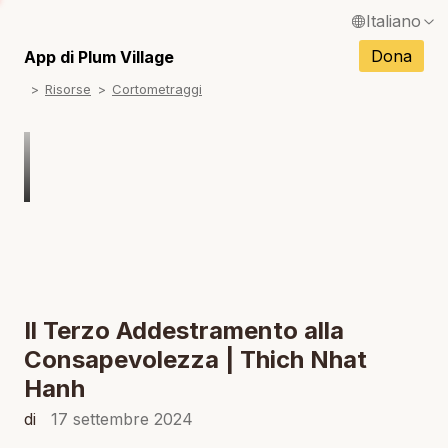
Italiano
English / Inglese
Dona
App di Plum Village
N
Risorse
Cortometraggi
Français / Francese
N
Español / Spagnolo
N
Deutsch / Tedesco
Português / Portoghese
N
Tiếng Việt / Vietnamita
N
ภาษาไทย / Tailandese
Il Terzo Addestramento alla
Consapevolezza | Thich Nhat
Hanh
di
17 settembre 2024