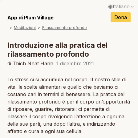
Italiano
N
English / Inglese
Dona
App di Plum Village
N
Meditazioni
Rilassamento profondo
Français / Francese
N
Español / Spagnolo
Introduzione alla pratica del
N
rilassamento profondo
Deutsch / Tedesco
di Thich Nhat Hanh
1 dicembre 2021
Português / Portoghese
N
Tiếng Việt / Vietnamita
Lo stress ci si accumula nel corpo. Il nostro stile di
vita, le scelte alimentari e quello che beviamo ci
N
ภาษาไทย / Tailandese
costano cari in termini di benessere. La pratica del
rilassamento profondo è per il corpo un’opportunità
di riposare, guarire, ristorarsi: ci permette di
rilassare il corpo rivolgendo l’attenzione a ognuna
delle sue parti, una dopo l’altra, e indirizzando
affetto e cura a ogni sua cellula.