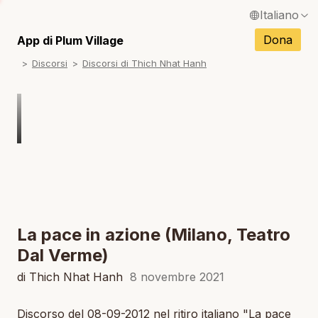
Italiano
N
English / Inglese
Dona
App di Plum Village
N
Discorsi
Discorsi di Thich Nhat Hanh
Français / Francese
N
Español / Spagnolo
N
Deutsch / Tedesco
N
Português / Portoghese
N
Tiếng Việt / Vietnamita
N
ภาษาไทย / Tailandese
La pace in azione (Milano, Teatro
Dal Verme)
di Thich Nhat Hanh
8 novembre 2021
Discorso del 08-09-2012 nel ritiro italiano "La pace