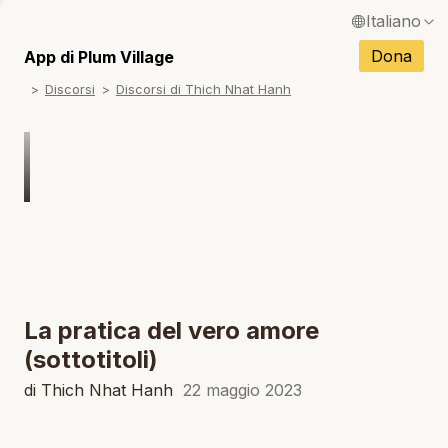
Italiano
N
English / Inglese
Dona
App di Plum Village
N
Discorsi
Discorsi di Thich Nhat Hanh
Français / Francese
N
Español / Spagnolo
N
Deutsch / Tedesco
N
Português / Portoghese
N
Tiếng Việt / Vietnamita
N
ภาษาไทย / Tailandese
La pratica del vero amore
(sottotitoli)
di Thich Nhat Hanh
22 maggio 2023