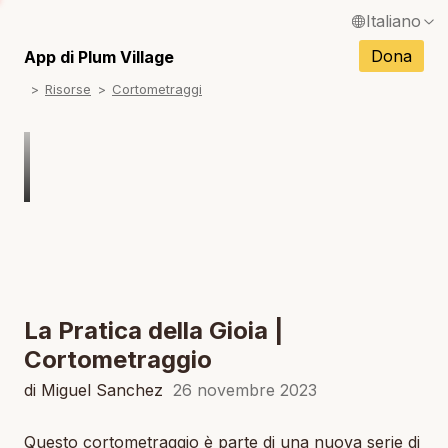
Italiano
English / Inglese
Dona
App di Plum Village
N
Risorse
Cortometraggi
Français / Francese
N
Español / Spagnolo
N
Deutsch / Tedesco
Português / Portoghese
N
Tiếng Việt / Vietnamita
N
ภาษาไทย / Tailandese
La Pratica della Gioia |
Cortometraggio
di Miguel Sanchez
26 novembre 2023
Questo cortometraggio è parte di una nuova serie di