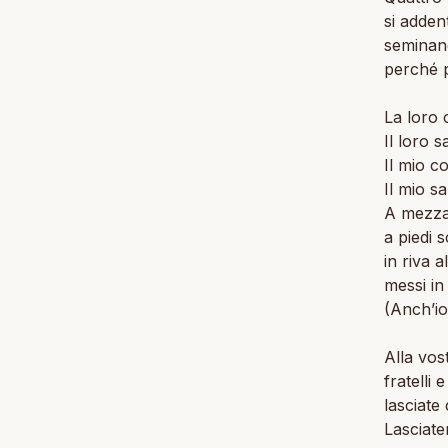
si adden
seminan
perché p
La loro 
Il loro s
Il mio c
Il mio s
A mezzan
a piedi s
in riva a
messi in
(Anch’io
Alla vos
fratelli 
lasciate 
Lasciatem