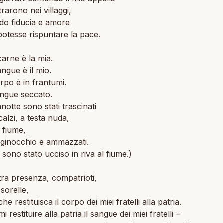
trarono nei villaggi,
do fiducia e amore
otesse rispuntare la pace.
carne è la mia.
angue è il mio.
orpo è in frantumi.
angue seccato.
otte sono stati trascinati
calzi, a testa nuda,
l fiume,
 ginocchio e ammazzati.
 sono stato ucciso in riva al fiume.)
tra presenza, compatrioti,
e sorelle,
che restituisca il corpo dei miei fratelli alla patria.
i restituire alla patria il sangue dei miei fratelli –