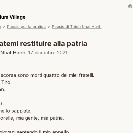
English / Inglese
lum Village
e
Poesie per la pratica
Poesie di Thich Nhat Hanh
Français / Fran
Español / Spagn
atemi restituire alla patria
Deutsch / Tede
h Nhat Hanh
17 dicembre 2021
Português / Por
 scorsa sono morti quattro dei miei fratelli.
Tiếng Việt / Viet
 Tho.
ภาษาไทย / Taila
n.
h.
he lo sappiate,
 sorelle, mia gente, mia patria.
giovani sentendo il mio appello