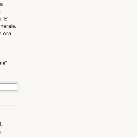
 a
i
. E’
enerale.
e ora
omi"
i,
e