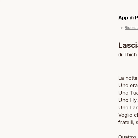
App di P
Risors
Lasci
di Thic
La notte
Uno era
Uno Tua
Uno Hy.
Uno Lan
Voglio c
fratelli,
Quattro 