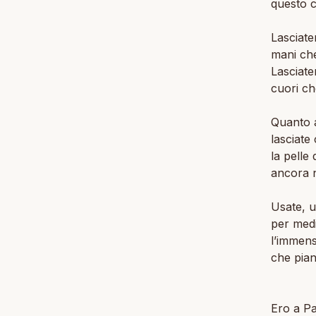
questo c
Lasciate
mani che
Lasciatem
cuori c
Quanto a
lasciate 
la pelle
ancora n
Usate, us
per medi
l’immen
che pia
Ero a Pa