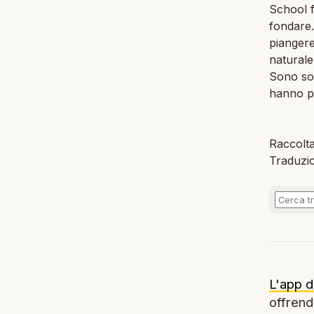
School f
fondare.
piangere
naturale
Sono sol
hanno pe
Raccolta
Traduzio
L'app d
offrendo