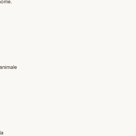
nome.
 animale
la