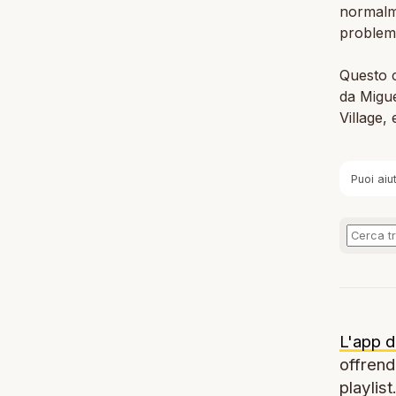
normalme
problemi
Questo c
da Migu
Village,
Puoi aiu
L'app d
offrendo
playlist