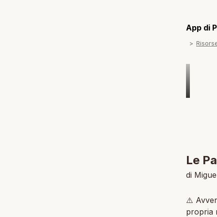
App di P
Risors
Le Pa
di Migu
⚠️ Avver
propria 