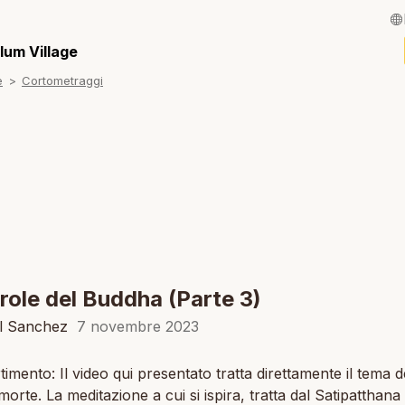
English / Inglese
lum Village
e
Cortometraggi
Français / Fran
Español / Spagn
Deutsch / Tede
Português / Por
Tiếng Việt / Viet
ภาษาไทย / Taila
role del Buddha (Parte 3)
el Sanchez
7 novembre 2023
timento: Il video qui presentato tratta direttamente il tema d
morte. La meditazione a cui si ispira, tratta dal Satipatthana