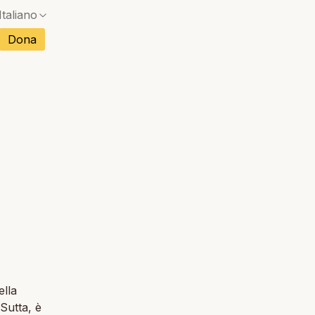
Italiano
Dona
Nessuna corrispondenza esatta — si aprirà una f
cese
Nessuna corrispondenza esatta — si aprirà una f
olo
Nessuna corrispondenza esatta — si aprirà una f
sco
toghese
Nessuna corrispondenza esatta — si aprirà una f
namita
Nessuna corrispondenza esatta — si aprirà una f
ndese
ella
 Sutta, è