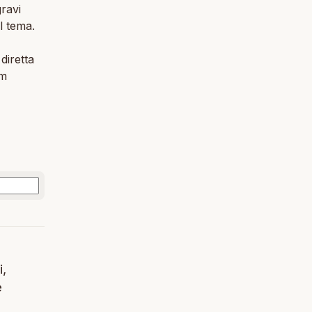
ravi
l tema.
diretta
um
i,
e