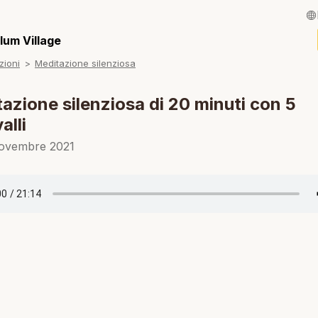
English / Inglese
lum Village
zioni
Meditazione silenziosa
Français / Fran
Español / Spagn
azione silenziosa di 20 minuti con 5
alli
Deutsch / Tede
ovembre 2021
Português / Por
Tiếng Việt / Viet
ภาษาไทย / Taila