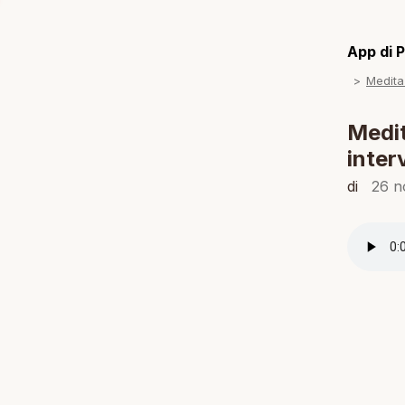
App di P
Medita
Medit
interv
di
26 n