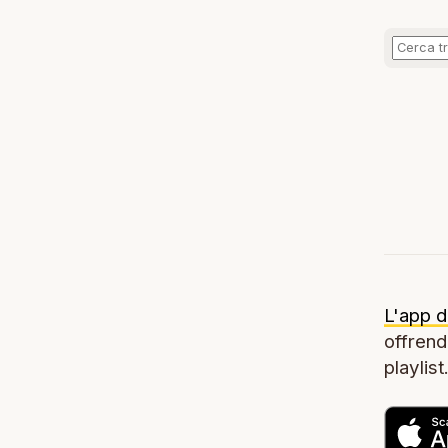
L'app d
offrendo
playlist