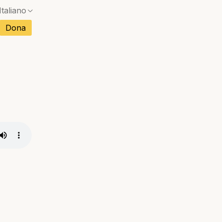
Italiano
Dona
Nessuna corrispondenza esatta — si aprirà una f
cese
Nessuna corrispondenza esatta — si aprirà una f
olo
Nessuna corrispondenza esatta — si aprirà una f
sco
toghese
Nessuna corrispondenza esatta — si aprirà una f
namita
Nessuna corrispondenza esatta — si aprirà una f
ndese