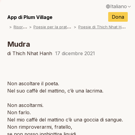
Italiano
N
English / Inglese
Dona
App di Plum Village
N
R
isorse
P
oesie per la pratica
P
oesie di Thich Nhat Hanh
Français / Francese
N
Español / Spagnolo
Mudra
N
Deutsch / Tedesco
di Thich Nhat Hanh
17 dicembre 2021
N
Português / Portoghese
N
Tiếng Việt / Vietnamita
Non ascoltare il poeta.
N
ภาษาไทย / Tailandese
Nel suo caffè del mattino, c’è una lacrima.
Non ascoltarmi.
Non farlo.
Nel mio caffè del mattino c’è una goccia di sangue.
Non rimproverarmi, fratello,
se non posso inghiottire liquidi.