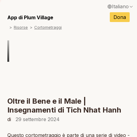
Italiano
English / Inglese
Dona
App di Plum Village
N
Risorse
Cortometraggi
Français / Francese
N
Español / Spagnolo
N
Deutsch / Tedesco
Português / Portoghese
N
Tiếng Việt / Vietnamita
N
ภาษาไทย / Tailandese
Oltre il Bene e il Male |
Insegnamenti di Tich Nhat Hanh
di
29 settembre 2024
Questo cortometraggio è parte di una serie di video -