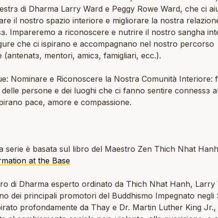
aestrɜ di Dharma Larry Ward e Peggy Rowe Ward, che ci ai
are il nostro spazio interiore e migliorare la nostra relazio
sɜ. Impareremo a riconoscere e nutrire il nostro sangha inte
igure che ci ispirano e accompagnano nel nostro percorso
e (antenatɜ, mentori, amicɜ, famigliari, ecc.).
ue: Nominare e Riconoscere la Nostra Comunità Interiore
:
a delle persone e dei luoghi che ci fanno sentire connessɜ all
spirano pace, amore e compassione.
 serie è basata sul libro del Maestro Zen Thich Nhat Han
mation at the Base
ro di Dharma esperto ordinato da Thich Nhat Hanh, Larry
o dei principali promotori del Buddhismo Impegnato negli S
spirato profondamente da Thay e Dr. Martin Luther King Jr.,