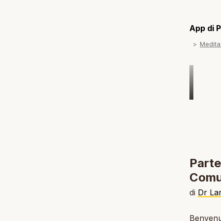
App di P
Medita
Parte
Comun
di
Dr La
Benvenut