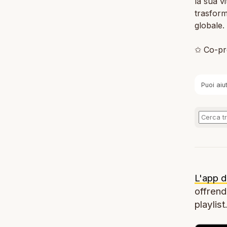
la sua v
trasforma
globale.
✩ Co-pr
Puoi aiu
L'app d
offrendo
playlist