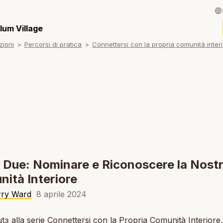
English / Inglese
lum Village
zioni
Percorsi di pratica
Connettersi con la propria comunità inter
Français / Fran
Español / Spagn
Deutsch / Tede
Português / Por
Tiếng Việt / Viet
ภาษาไทย / Taila
 Due: Nominare e Riconoscere la Nost
ità Interiore
rry Ward
8 aprile 2024
ɜ alla serie
Connettersi con la Propria Comunità Interiore