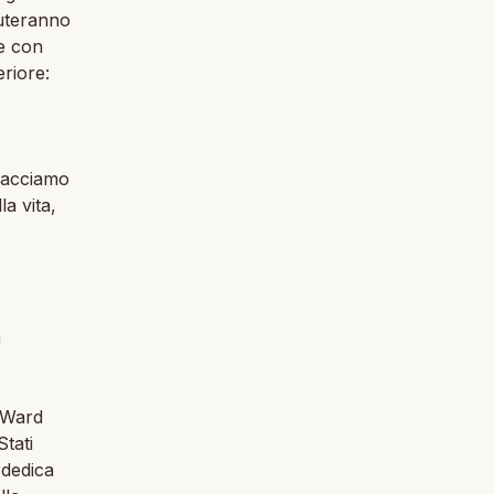
uteranno
ne con
riore:
 facciamo
a vita,
h
 Ward
tati
 dedica