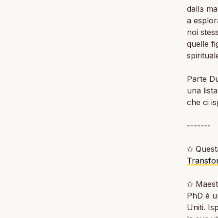
dallɜ m
a esplor
noi stes
quelle f
spiritual
Parte D
una list
che ci i
-------
✩ Questa
Transfor
✩ Maest
PhD è un
Uniti. I