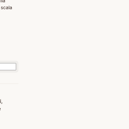
lla
u scala
i,
e