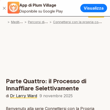
App di Plum Village
Italiano
Visualizza
Chiudi
N
Disponibile su Google Play
English / Inglese
Dona
App di Plum Village
N
M
editazioni
P
ercorsi di pratica
C
onnettersi con la propria comunità interiore
Français / Francese
N
Español / Spagnolo
N
Deutsch / Tedesco
N
Português / Portoghese
N
Tiếng Việt / Vietnamita
N
ภาษาไทย / Tailandese
Parte Quattro: il Processo di
Innaffiare Selettivamente
di
Dr Larry Ward
9 novembre 2025
Benvenutɜ alla serie
Connettersi con la Propria