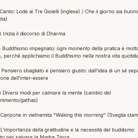
Canto: Lode ai Tre Gioielli (inglese) / Che il giorno sia buon
ita)
 Inizia il discorso di Dharma
8 Buddhismo impegnato: ogni momento della pratica è molt
, perché applichiamo il Buddhismo nella nostra vita quotidi
 Pensiero sbagliato e pensiero giusto: dall'idea di un sé sep
zione dell'inter-essere
 Diversi modi per calmare la mente (cambio del
nimento/gathas)
 Canzone in vietnamita "Waking this morning" (Sveglia stam
 L'importanza della gratitudine e la necessità del buddismo
to per salvare la Madre Terra