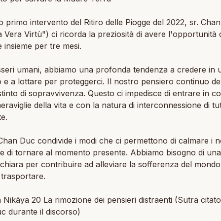
o primo intervento del Ritiro delle Piogge del 2022, sr. Cha
a Vera Virtù") ci ricorda la preziosità di avere l'opportunità 
e insieme per tre mesi.
seri umani, abbiamo una profonda tendenza a credere in 
 e a lottare per proteggerci. Il nostro pensiero continuo de
stinto di sopravvivenza. Questo ci impedisce di entrare in co
eraviglie della vita e con la natura di interconnessione di tu
te.
Chan Duc condivide i modi che ci permettono di calmare i n
 e di tornare al momento presente. Abbiamo bisogno di un
chiara per contribuire ad alleviare la sofferenza del mond
 trasportare.
 Nikāya 20 La rimozione dei pensieri distraenti (Sutra citato
 durante il discorso)