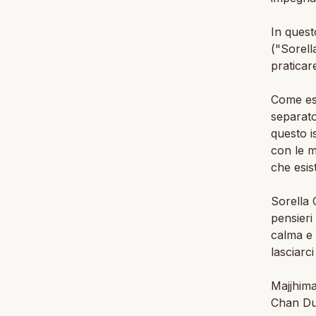
In quest
("Sorell
praticar
Come es
separato
questo i
con le m
che esis
Sorella 
pensieri
calma e 
lasciarci
Majjhima
Chan Duc