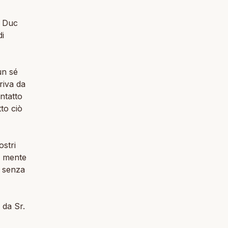
n Duc
di
un sé
riva da
ntatto
tto ciò
ostri
a mente
o senza
 da Sr.