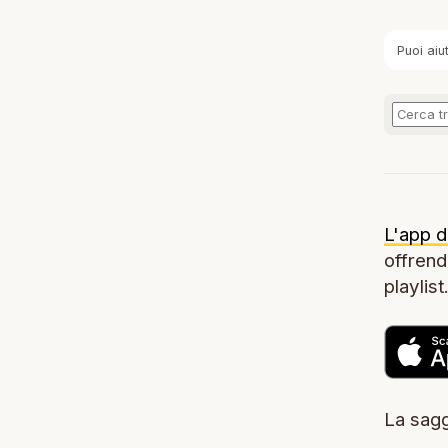
Puoi aiu
L'app d
offrendo
playlist
La sagg