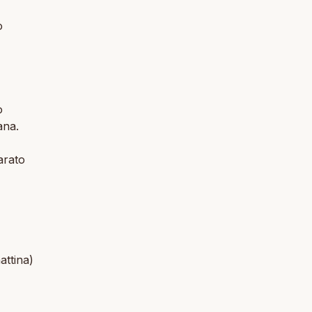
o
o
ana.
arato
attina)