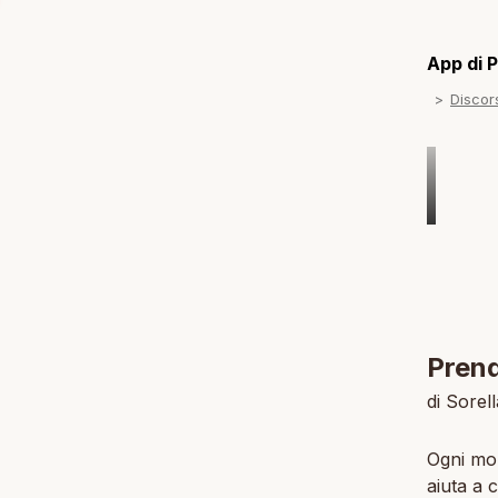
App di P
Discor
Prend
di Sorel
Ogni mo
aiuta a c