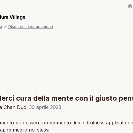
English / Inglese
lum Village
si
Discorsi e insegnamenti
Français / Fran
Español / Spagn
Deutsch / Tede
Português / Por
Tiếng Việt / Viet
ภาษาไทย / Taila
erci cura della mente con il giusto pen
la Chan Duc
30 aprile 2023
mento può essere un momento di mindfulness applicata ch
apire meglio noi stessi.