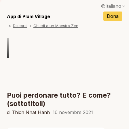
Italiano
N
English / Inglese
Dona
App di Plum Village
N
Discorsi
Chiedi a un Maestro Zen
Français / Francese
N
Español / Spagnolo
N
Deutsch / Tedesco
N
Português / Portoghese
N
Tiếng Việt / Vietnamita
N
ภาษาไทย / Tailandese
Puoi perdonare tutto? E come?
(sottotitoli)
di Thich Nhat Hanh
16 novembre 2021