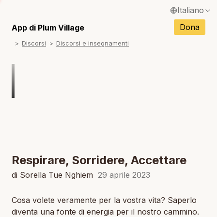
Italiano
N
English / Inglese
Dona
App di Plum Village
N
Discorsi
Discorsi e insegnamenti
Français / Francese
N
Español / Spagnolo
N
Deutsch / Tedesco
N
Português / Portoghese
N
Tiếng Việt / Vietnamita
N
ภาษาไทย / Tailandese
Respirare, Sorridere, Accettare
di Sorella Tue Nghiem
29 aprile 2023
Cosa volete veramente per la vostra vita? Saperlo
diventa una fonte di energia per il nostro cammino.