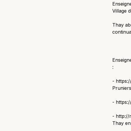
Enseign
Village 
Thay abor
continua
Enseigne
:
- https:
Pruniers
- https
- http:/
Thay en 