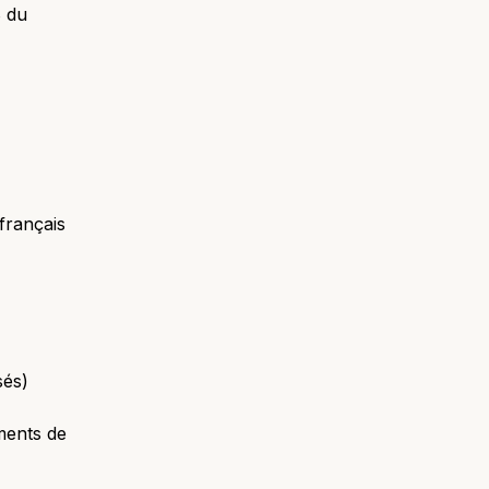
8 du
français
sés)
ments de