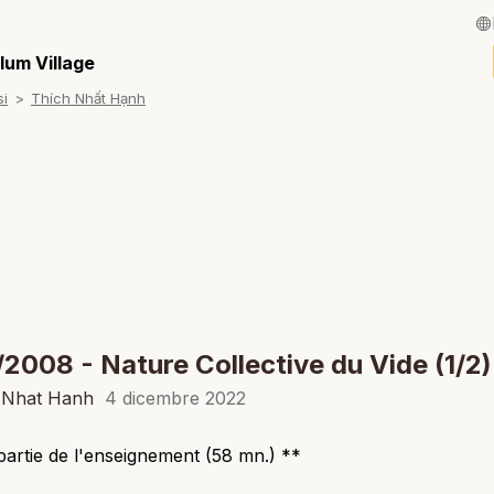
English / Inglese
lum Village
si
Thích Nhất Hạnh
Français / Fran
Español / Spagn
Deutsch / Tede
Português / Por
Tiếng Việt / Viet
ภาษาไทย / Taila
/2008 - Nature Collective du Vide (1/2)
h Nhat Hanh
4 dicembre 2022
partie de l'enseignement (58 mn.) **