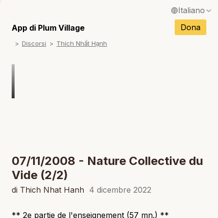
Italiano
N
English / Inglese
Dona
App di Plum Village
N
Discorsi
Thích Nhất Hạnh
Français / Francese
N
Español / Spagnolo
N
Deutsch / Tedesco
N
Português / Portoghese
N
Tiếng Việt / Vietnamita
N
ภาษาไทย / Tailandese
07/11/2008 - Nature Collective du
Vide (2/2)
di Thich Nhat Hanh
4 dicembre 2022
** 2e partie de l'enseignement (57 mn.) **