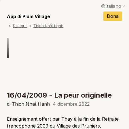
Italiano
N
English / Inglese
Dona
App di Plum Village
N
Discorsi
Thích Nhất Hạnh
Français / Francese
N
Español / Spagnolo
N
Deutsch / Tedesco
N
Português / Portoghese
N
Tiếng Việt / Vietnamita
N
ภาษาไทย / Tailandese
16/04/2009 - La peur originelle
di Thich Nhat Hanh
4 dicembre 2022
Enseignement offert par Thay à la fin de la Retraite
francophone 2009 du Village des Pruniers.