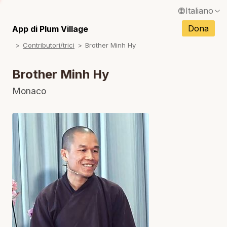
Italiano
English / Inglese
Dona
App di Plum Village
N
Contributori/trici
Brother Minh Hy
Français / Francese
N
Español / Spagnolo
Brother Minh Hy
N
Deutsch / Tedesco
Monaco
N
Português / Portoghese
N
Tiếng Việt / Vietnamita
N
ภาษาไทย / Tailandese