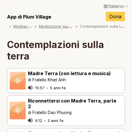
Italiano
English / Inglese
Dona
App di Plum Village
M
editazioni
M
editazione guidata
C
ontemplazioni sulla terra
Français / Francese
N
Español / Spagnolo
Contemplazioni sulla
N
Deutsch / Tedesco
terra
N
Português / Portoghese
N
Madre Terra (con lettura e musica)
Tiếng Việt / Vietnamita
di Fratello Khiet Anh
N
ภาษาไทย / Tailandese
15:57
•
5 anni fa
Riconnettersi con Madre Terra, parte
2
di Fratello Dao Phuong
9:12
•
3 anni fa