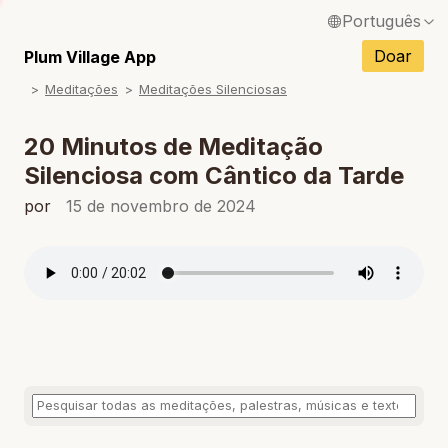
Português
English / Inglês
Doar
Plum Village App
Meditações
Meditações Silenciosas
Français / Francês
Español / Espanhol
20 Minutos de Meditação
Silenciosa com Cântico da Tarde
Deutsch / Alemão
por
15 de novembro de 2024
Italiano / Italiano
Tiếng Việt / Vietnamita
ภาษาไทย / Tailandês