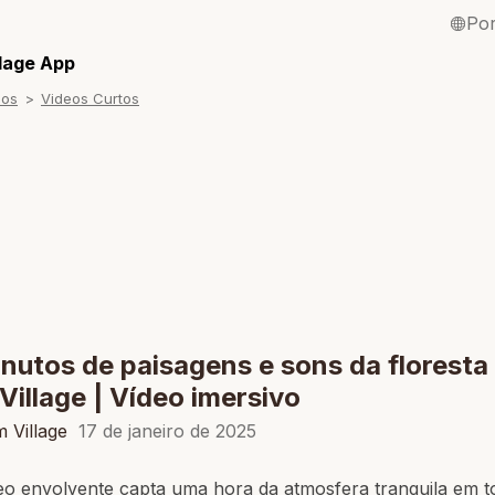
Po
English / Inglê
llage App
sos
Videos Curtos
Français / Fra
Español / Esp
Deutsch / Ale
Italiano / Itali
Tiếng Việt / Vi
ภาษาไทย / Tai
nutos de paisagens e sons da floresta
Village | Vídeo imersivo
 Village
17 de janeiro de 2025
eo envolvente capta uma hora da atmosfera tranquila em t