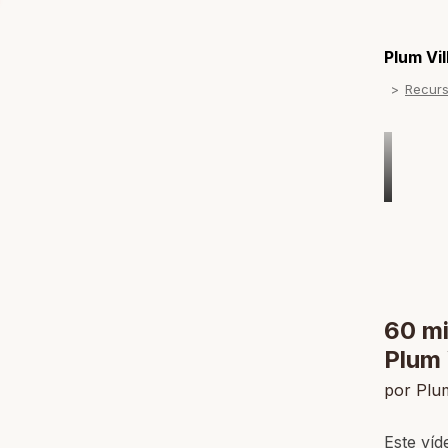
Plum Vi
Recur
60 mi
Plum 
por Plum
Este víd