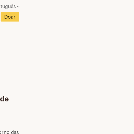
rtuguês
s
Doar
Sem correspondência exata — uma caixa de diál
ncês
Sem correspondência exata — uma caixa de diál
anhol
Sem correspondência exata — uma caixa de diál
mão
ano
Sem correspondência exata — uma caixa de diál
etnamita
Sem correspondência exata — uma caixa de diál
landês
 de
orno das