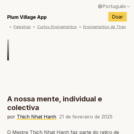
Português
English / Inglês
Doar
Plum Village App
Palestras
Curtos Ensinamentos
Ensinamentos de Thay
Français / Francês
Español / Espanhol
Deutsch / Alemão
Italiano / Italiano
Tiếng Việt / Vietnamita
ภาษาไทย / Tailandês
A nossa mente, individual e
colectiva
por
Thich Nhat Hanh
21 de fevereiro de 2025
O Mestre Thich Nhat Hanh faz parte do retiro de