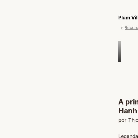
Plum Vi
Recur
A pri
Hanh
por Thi
Legenda