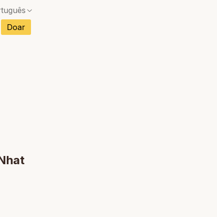
rtuguês
s
Doar
Sem correspondência exata — uma caixa de diál
ncês
Sem correspondência exata — uma caixa de diál
anhol
Sem correspondência exata — uma caixa de diál
mão
Sem correspondência exata — uma caixa de diál
ano
Sem correspondência exata — uma caixa de diál
etnamita
Sem correspondência exata — uma caixa de diál
landês
 Nhat