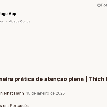
Po
English / Inglê
llage App
sos
Videos Curtos
Français / Fra
Español / Esp
Deutsch / Ale
Italiano / Itali
Tiếng Việt / Vi
ภาษาไทย / Tai
meira prática de atenção plena | Thich
ch Nhat Hanh
16 de janeiro de 2025
s em Português